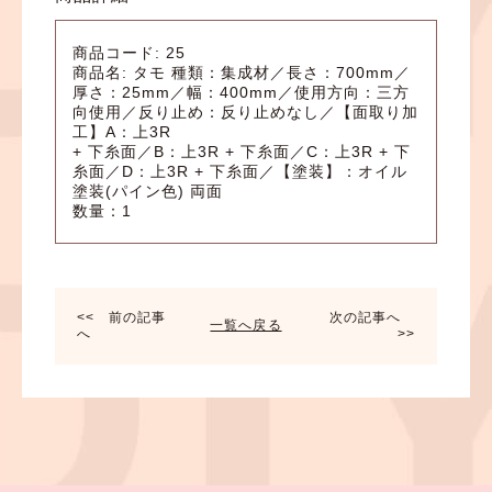
商品コード: 25
商品名: タモ 種類：集成材／長さ：700mm／
厚さ：25mm／幅：400mm／使用方向：三方
向使用／反り止め：反り止めなし／【面取り加
工】A：上3R
+ 下糸面／B：上3R + 下糸面／C：上3R + 下
糸面／D：上3R + 下糸面／【塗装】：オイル
塗装(パイン色) 両面
数量：1
<< 前の記事
次の記事へ
一覧へ戻る
へ
>>