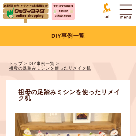
tel
DIY事例一覧
トップ
>
DIY事例一覧
>
祖母の足踏みミシンを使ったリメイク机
祖母の足踏みミシンを使ったリメイ
ク机