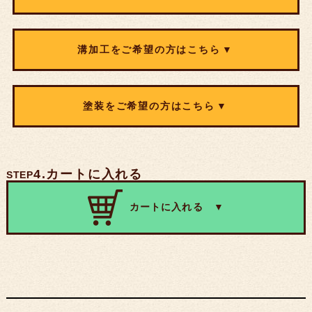
B
※X1、または、Y1に0を指定することで、板の端からの
D
切り欠きを指定できます。
C
※コーナーＲ加工と面取り加工をどちらも御希望の場合
溝加工をご希望の方はこちら
は、必ず同じ面取りをお選びください。
D
※溝深さは、掘る幅が10mm以上で、木材の残り厚が最低
※コーナーＲ加工と面取り加工をどちらも御希望の場合
塗装をご希望の方はこちら
5mm以上必要となります。
X
Y
直径
は、必ず同じ面取りをお選びください。
※溝幅は、最低30mm以上必要となります。
1つ目
mm
mm
mm
※溝と溝の間は、最低3mm以上必要となります。
下記箇所に該当する場合は、同じ面取り内容でご注文くだ
※塗装を行う場合は面取り加工が必要となりますので、面
※溝底の仕上げはいたしません。あらかじめご了承くださ
さい。
取り加工もご登録ください。
X1
X2
Y1
Y2
2つ目
mm
mm
mm
い。
コーナーＡに指定がある場合は、Ａ・Ｄの面取りを
4.カートに入れる
STEP
塗装について詳しくは
こちら
をご覧ください。
同じ内容にしてください
木材オプション：
コーナーＢに指定がある場合は、Ａ・Ｂの面取りを
1つ目
3つ目
mm
mm
mm
同じ内容にしてください
カートに入れる ▼
mm
mm
mm
mm
コーナーＣに指定がある場合は、Ｂ・Ｃの面取りを
同じ内容にしてください
コーナーＤに指定がある場合は、Ｃ・Ｄの面取りを
4つ目
mm
mm
mm
2つ目
同じ内容にしてください
mm
mm
mm
mm
5つ目
mm
mm
mm
3つ目
mm
mm
mm
mm
6つ目
mm
mm
mm