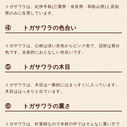
3本目
mm
mm
mm
トガサワラは、紀伊半島(三重県・奈良県・和歌山県)と高知
県のみに生育しています。
4本目
mm
mm
mm
④ トガサワラの色合い
トガサワラは、心材は淡い赤色からピンク色で、辺材は黄白
色です。全体的におとなしい色合いです。
⑤ トガサワラの木目
トガサワラは、木目は一般的にはまっすぐに入っています。
木目ははっきりと出ています。
⑥ トガサワラの重さ
トガサワラは、針葉樹なので木材の中ではそんなに重い方で