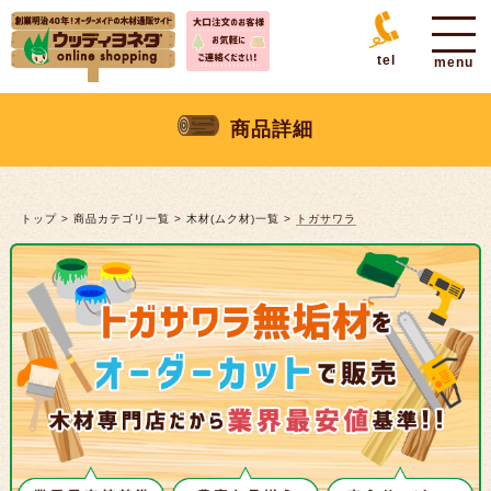
tel
商品詳細
トップ
>
商品カテゴリ一覧
>
木材(ムク材)一覧
>
トガサワラ