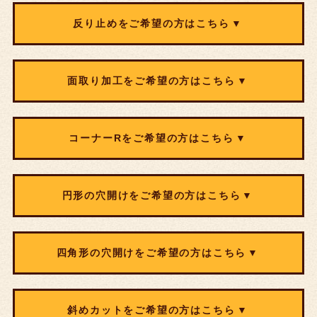
反り止めをご希望の方はこちら
厚み25㎜未満は、反り止め加工ができません
面取り加工をご希望の方はこちら
反り止めについて詳しくは
こちら
をご覧ください。
反り止めなし
反り止めあり
各種加工について詳しくは
こちら
をご覧ください。
コーナーRをご希望の方はこちら
円形の穴開けをご希望の方はこちら
※厚みが30mm以上の場合は円形の穴開けは直径30mm以
A
四角形の穴開けをご希望の方はこちら
上からしかお選びいただけません。
※厚みが40mm以上のものは加工出来ません。
B
※厚みが40mm以上のものは加工出来ません。
A
C
斜めカットをご希望の方はこちら
※四隅に若干Rが残りますので予めご了承ください。