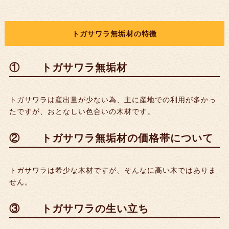
4つ目
mm
mm
mm
mm
トガサワラ無垢材の特徴
5つ目
X
Y
mm
mm
mm
mm
① トガサワラ無垢材
A
mm
mm
6つ目
mm
mm
mm
mm
B
mm
mm
トガサワラは産出量が少ない為、主に産地での利用が多かっ
たですが、おとなしい色合いの木材です。
C
mm
mm
溝を
Y1
Y2
深さ
掘る
② トガサワラ無垢材の価格帯について
面
D
mm
mm
1本目
トガサワラは希少な木材ですが、そんなに高い木ではありま
※断面の斜めカットを御希望の方は、
mm
mm
mm
せん。
問い合せホーム
よりお問い合わせください
2本目
mm
mm
mm
③ トガサワラの生い立ち